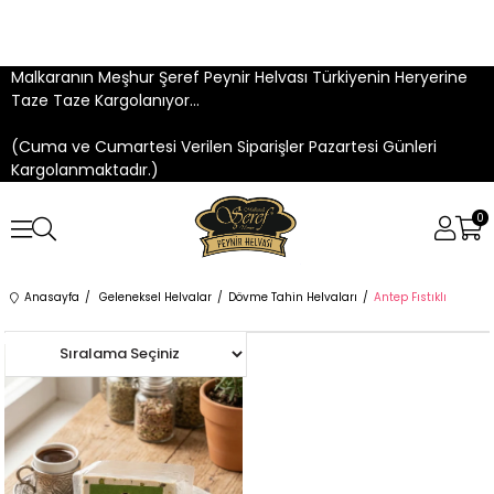
Malkaranın Meşhur Şeref Peynir Helvası Türkiyenin Heryerine
Taze Taze Kargolanıyor...
(Cuma ve Cumartesi Verilen Siparişler Pazartesi Günleri
Kargolanmaktadır.)
0
Anasayfa
Geleneksel Helvalar
Dövme Tahin Helvaları
Antep Fıstıklı
Yeni
Ürün